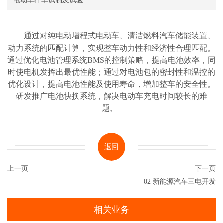
通过对纯电动增程式电动车、清洁燃料汽车储能装置、
动力系统的匹配计算，实现整车动力性和经济性合理匹配。
通过优化电池管理系统BMS的控制策略，提高电池效率，同
时使电机发挥出最优性能；通过对电池包的密封性和温控的
优化设计，提高电池性能及使用寿命，增加整车的安全性。
研发推广电池快换系统，解决电动车充电时间较长的难
题。 
返回
上一页
下一页
02 新能源汽车三电开发
相关业务