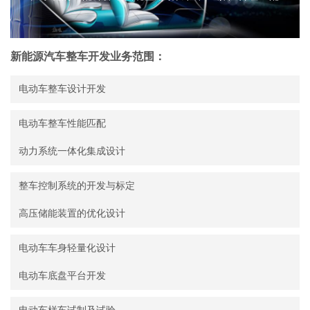
新能源汽车整车开发业务范围：
电动车整车设计开发
电动车整车性能匹配
动力系统一体化集成设计
整车控制系统的开发与标定
高压储能装置的优化设计
电动车车身轻量化设计
电动车底盘平台开发