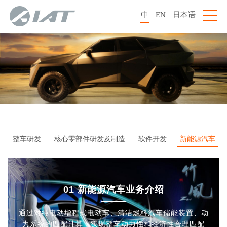
中
EN
日本语
整车研发
核心零部件研发及制造
软件开发
新能源汽车
01 新能源汽车业务介绍
通过对纯电动增程式电动车、清洁燃料汽车储能装置、动
力系统的匹配计算，实现整车动力性和经济性合理匹配