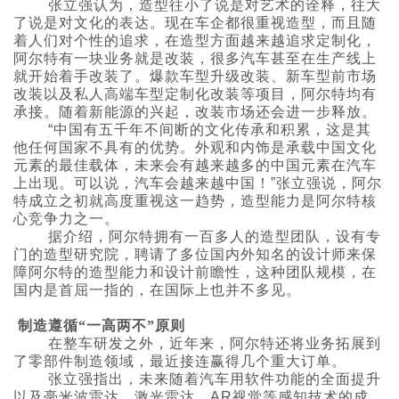
的造型，未来也不可能趋同。
张立强认为，造型往小了说是对艺术的诠释，往大
了说是对文化的表达。现在车企都很重视造型，而且随
着人们对个性的追求，在造型方面越来越追求定制化，
阿尔特有一块业务就是改装，很多汽车甚至在生产线上
就开始着手改装了。爆款车型升级改装、新车型前市场
改装以及私人高端车型定制化改装等项目，阿尔特均有
承接。随着新能源的兴起，改装市场还会进一步释放。
“中国有五千年不间断的文化传承和积累，这是其
他任何国家不具有的优势。外观和内饰是承载中国文化
元素的最佳载体，未来会有越来越多的中国元素在汽车
上出现。可以说，汽车会越来越中国！”张立强说，阿尔
特成立之初就高度重视这一趋势，造型能力是阿尔特核
心竞争力之一。
据介绍，阿尔特拥有一百多人的造型团队，设有专
门的造型研究院，聘请了多位国内外知名的设计师来保
障阿尔特的造型能力和设计前瞻性，这种团队规模，在
国内是首屈一指的，在国际上也并不多见。
制造遵循“一高两不”原则
在整车研发之外，近年来，阿尔特还将业务拓展到
了零部件制造领域，最近接连赢得几个重大订单。
张立强指出，未来随着汽车用软件功能的全面提升
以及毫米波雷达、激光雷达、AR视觉等感知技术的成