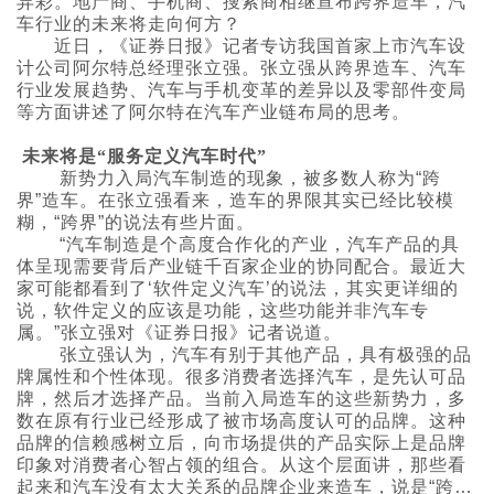
异彩。地产商、手机商、搜索商相继宣布跨界造车，汽
车行业的未来将走向何方？
近日，《证券日报》记者专访我国首家上市汽车设
计公司阿尔特总经理张立强。张立强从跨界造车、汽车
行业发展趋势、汽车与手机变革的差异以及零部件变局
等方面讲述了阿尔特在汽车产业链布局的思考。
未来将是“服务定义汽车时代”
新势力入局汽车制造的现象，被多数人称为“跨
界”造车。在张立强看来，造车的界限其实已经比较模
糊，“跨界”的说法有些片面。
“汽车制造是个高度合作化的产业，汽车产品的具
体呈现需要背后产业链千百家企业的协同配合。最近大
家可能都看到了‘软件定义汽车’的说法，其实更详细的
说，软件定义的应该是功能，这些功能并非汽车专
属。”张立强对《证券日报》记者说道。
张立强认为，汽车有别于其他产品，具有极强的品
牌属性和个性体现。很多消费者选择汽车，是先认可品
牌，然后才选择产品。当前入局造车的这些新势力，多
数在原有行业已经形成了被市场高度认可的品牌。这种
品牌的信赖感树立后，向市场提供的产品实际上是品牌
印象对消费者心智占领的组合。从这个层面讲，那些看
起来和汽车没有太大关系的品牌企业来造车，说是“跨