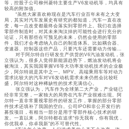
等，控股子公司柳州菱特主要生产V6发动机等，均具有
较高的附加值。
“虽然大家喜欢称现在是汽车行业百年未有之大变
局，其实对汽车发展史有研究的都知道，汽车一直在改
变，每一点改变都最终会落实到零部件上。我们在选择
零部件制造时，对其未来淘汰掉的可能性会进行充分的
论证，只有那些在可预见的未来，仍然会使用的零部
件，我们才会考虑纳入自己的制造体系。比如耦合器、
变速器、控制器这些产品，只要汽车还需要动力传输、
制动变速、操控控制，都仍然是必备部件。”张立强说
对于阿尔特自行研发生产供货的V6汽油发动机，张
道。
立强认为，很多人觉得新能源趋势下，燃油发动机将会
被淘汰，其实我国掌握V6等大功率发动机技术的企业极
少，阿尔特就是其中之一。MPV、高端乘用车等对动力
需求比较大的汽车对V6发动机需求未来仍然会比较旺
盛，阿尔特对这种稀缺性的技术充满信心。
张立强认为，汽车作为全球第二大产业，产业链已
经非常完整，一家独大的局势在汽车产业很难出现。阿
尔特一直非常重视零部件的研发工作，掌握的部分零部
件技术还填补了我国的空白。公司IPO和非公开发行的
募投项目，有相当一部分是用于零部件核心技术的研
发。一直以来，阿尔特都在追求“你无我有，你有我优，
你优我卓，你卓我新”的不可替代性。