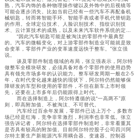
熟，汽车内饰的各种物理操作键以及外饰中的后视镜等
可能会逐步消失。比如当前已经有一些汽车不再配备机
械钥匙，转而将智能手环、智能手表或者手机代替钥匙
的作用。全球定位技术、人脸识别技术、指纹识别技
术、云计算技术的成熟，以及未来汽车软件系统的定制
化配置，将使汽车防盗系统更为牢固。
“因此汽车钥匙可能是被淘汰的零部件中最典型
的。汽车的微幅变化，对上游零部件制造业可能就是致
命变革，零部件产业的变革速度远快于整车。”张立强
说。
谈及零部件制造领域的布局，张立强表示，阿尔特
做整车全模块研发，必须具备对各个零部件的使用趋势
具有领先市场多年的认识能力。整车研发周期一般在2-5
年，在时代变化越来越快的现状下，阿尔特仍然能够保
障研发的车型和使用的零部件，不但在新车上市时领
先，还要在上市多年后仍能跟得上时代。
而在选择制造上，阿尔特遵循的说“一高两不”原
则，即高附加值、不被淘汰、不可替代。
汽车经过百余年发展，零部件已达上万个，多数市
场已经是红海，竞争非常激烈，利润率也非常低。张立
强告诉记者，阿尔特在选择零部件制造时，非常看重其
是否具有较高的附加值。目前阿尔特控股子公司四川阿
尔特主要生产新能源汽车用耦合器、变速器、控制器