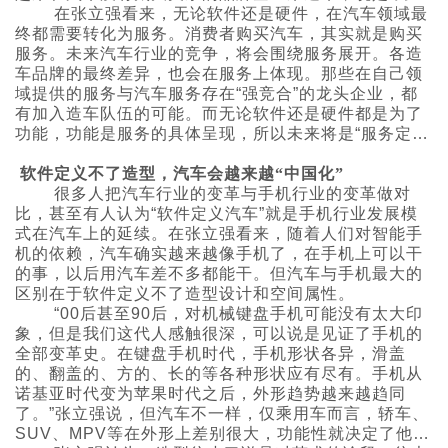
界”并不恰当。
在张立强看来，无论软件还是硬件，在汽车领域最
终都需要转化为服务。消费者购买汽车，其实就是购买
服务。未来汽车行业的竞争，将会围绕服务展开。各造
车品牌的最终差异，也会在服务上体现。那些在自己领
域提供的服务与汽车服务存在“强竞合”的龙头企业，都
有加入造车队伍的可能。而无论软件还是硬件都是为了
功能，功能是服务的具体呈现，所以未来将是“服务定义
汽车”时代。
软件定义不了造型，汽车会越来越“中国化”
很多人把汽车行业的变革与手机行业的变革做对
比，甚至有人认为“软件定义汽车”就是手机行业发展模
式在汽车上的延续。在张立强看来，随着人们对智能手
机的依赖，汽车确实越来越像手机了，在手机上可以干
的事，以后用汽车差不多都能干。但汽车与手机最大的
区别在于软件定义不了造型设计和空间属性。
“00后甚至90后，对机械键盘手机可能没有太大印
象，但是我们这代人感触很深，可以说是见证了手机的
全部变革史。在键盘手机时代，手机形状各异，滑盖
的、翻盖的、方的、长的等各种形状应有尽有。手机从
诺基亚时代变为苹果时代之后，外形趋势越来越趋同
了。”张立强说，但汽车不一样，仅乘用车而言，轿车、
SUV、MPV等在外形上差别很大，功能性就决定了他们